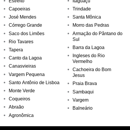
Estreito
Itaguaçu
Capoeiras
Trindade
José Mendes
Santa Mônica
Córrego Grande
Morro das Pedras
Saco dos Limões
Armação do Pântano do
Sul
Rio Tavares
Barra da Lagoa
Tapera
Ingleses do Rio
Canto da Lagoa
Vermelho
Canasvieiras
Cachoeira do Bom
Vargem Pequena
Jesus
Santo Antônio de Lisboa
Praia Brava
Monte Verde
Sambaqui
Coqueiros
Vargem
Abraão
Balneário
Agronômica