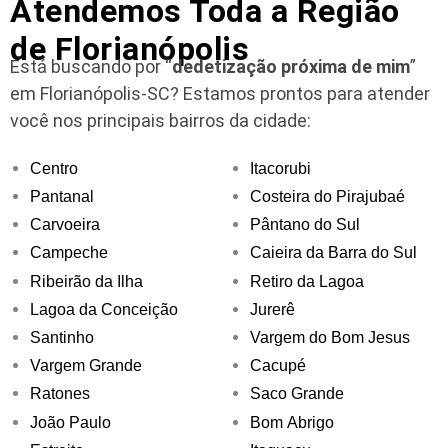
Atendemos Toda a Região
de Florianópolis
Está buscando por “
dedetização próxima de mim
”
em Florianópolis-SC?
Estamos prontos para atender
você nos principais bairros da cidade:
Centro
Itacorubi
Pantanal
Costeira do Pirajubaé
Carvoeira
Pântano do Sul
Campeche
Caieira da Barra do Sul
Ribeirão da Ilha
Retiro da Lagoa
Lagoa da Conceição
Jurerê
Santinho
Vargem do Bom Jesus
Vargem Grande
Cacupé
Ratones
Saco Grande
João Paulo
Bom Abrigo