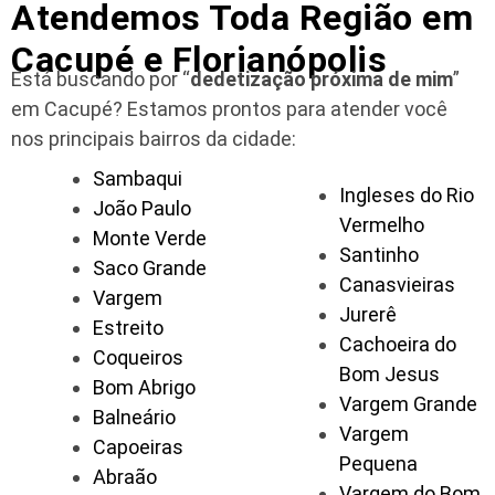
Atendemos Toda Região em
Cacupé e Florianópolis
Está buscando por “
dedetização próxima de mim
”
em Cacupé?
Estamos prontos para atender você
nos principais bairros da cidade:
Sambaqui
Ingleses do Rio
João Paulo
Vermelho
Monte Verde
Santinho
Saco Grande
Canasvieiras
Vargem
Jurerê
Estreito
Cachoeira do
Coqueiros
Bom Jesus
Bom Abrigo
Vargem Grande
Balneário
Vargem
Capoeiras
Pequena
Abraão
Vargem do Bom