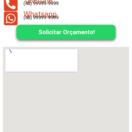
Telefone
(48) 99999-9999
Whatsapp
(48) 99999-9999
Solicitar Orçamento!