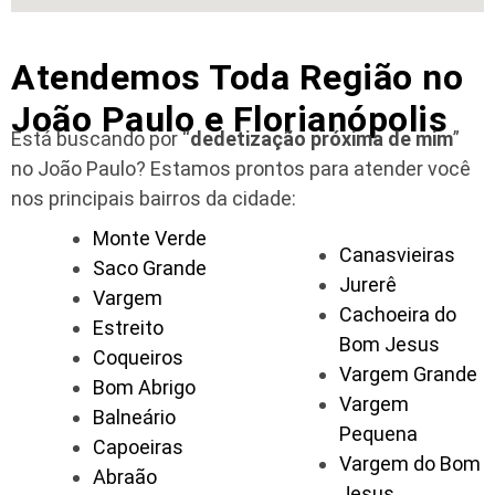
Atendemos Toda Região no
João Paulo e Florianópolis
Está buscando por “
dedetização próxima de mim
”
no João Paulo?
Estamos prontos para atender você
nos principais bairros da cidade:
Monte Verde
Canasvieiras
Saco Grande
Jurerê
Vargem
Cachoeira do
Estreito
Bom Jesus
Coqueiros
Vargem Grande
Bom Abrigo
Vargem
Balneário
Pequena
Capoeiras
Vargem do Bom
Abraão
Jesus