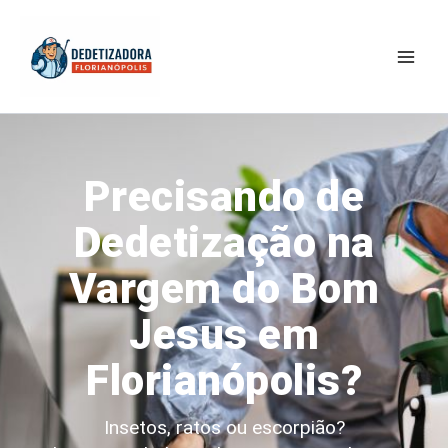
Ir
Mai
para
Men
o
conteúdo
Precisando de
Dedetização na
Vargem do Bom
Jesus em
Florianópolis?
Insetos, ratos ou escorpião?