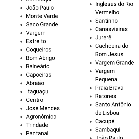
Ingleses do Rio
João Paulo
Vermelho
Monte Verde
Santinho
Saco Grande
Canasvieiras
Vargem
Jurerê
Estreito
Cachoeira do
Coqueiros
Bom Jesus
Bom Abrigo
Vargem Grande
Balneário
Vargem
Capoeiras
Pequena
Abraão
Praia Brava
Itaguaçu
Ratones
Centro
Santo Antônio
José Mendes
de Lisboa
Agronômica
Cacupé
Trindade
Sambaqui
Pantanal
João Paulo