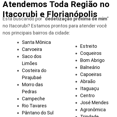
Atendemos Toda Região no
Itacorubi e Florianópolis
Está buscando por “
dedetização próxima de mim
”
no Itacorubi?
Estamos prontos para atender você
nos principais bairros da cidade:
Santa Mônica
Estreito
Carvoeira
Coqueiros
Saco dos
Bom Abrigo
Limões
Balneário
Costeira do
Capoeiras
Pirajubaé
Abraão
Morro das
Itaguaçu
Pedras
Centro
Campeche
José Mendes
Rio Tavares
Agronômica
Pântano do Sul
Trindade