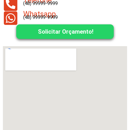
Telefone
(48) 99999-9999
Whatsapp
(48) 99999-9999
Solicitar Orçamento!