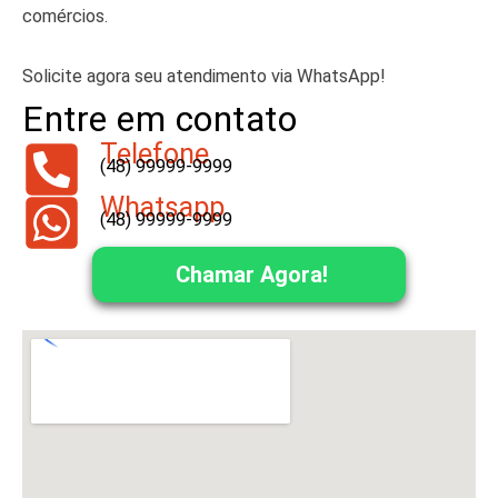
comércios.
Solicite agora seu atendimento via WhatsApp!
Entre em contato
Telefone
(48) 99999-9999
Whatsapp
(48) 99999-9999
Chamar Agora!